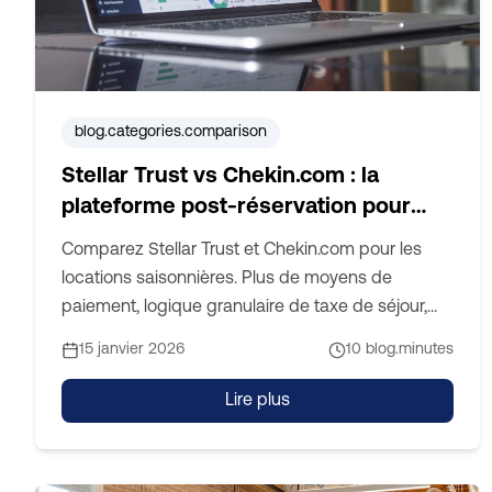
blog.categories.comparison
Stellar Trust vs Chekin.com : la
plateforme post-réservation pour
une meilleure conversion et une
Comparez Stellar Trust et Chekin.com pour les
comptabilité plus propre
locations saisonnières. Plus de moyens de
paiement, logique granulaire de taxe de séjour,
tarification flexible des extras, facturation
15 janvier 2026
10
blog.minutes
automatisée TVA et taxe de séjour.
Lire plus