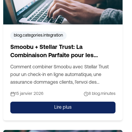
blog.categories.integration
Smoobu + Stellar Trust: La
Combinaison Parfaite pour les
Locations Saisonnières
Comment combiner Smoobu avec Stellar Trust
Professionnelles
pour un check-in en ligne automatique, une
assurance dommages clients, l'envoi des
enregistrements aux autorités et l'automatisation
15 janvier 2026
8
blog.minutes
de la taxe de séjour.
Lire plus