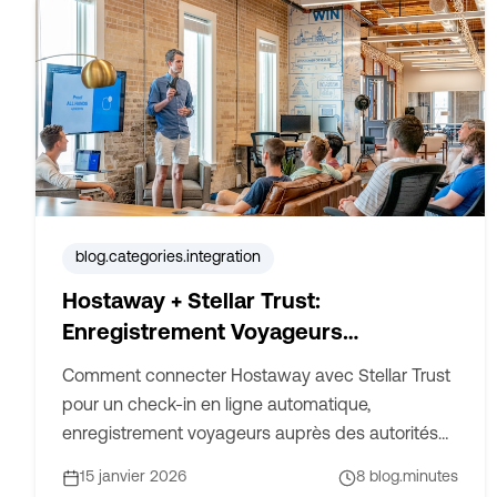
blog.categories.integration
Hostaway + Stellar Trust:
Enregistrement Voyageurs
Automatisé, Taxe de Séjour et
Comment connecter Hostaway avec Stellar Trust
Protection Dommages
pour un check-in en ligne automatique,
enregistrement voyageurs auprès des autorités
européennes, calcul de taxe de séjour et
15 janvier 2026
8
blog.minutes
assurance dommages Hiscox.