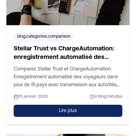
blog.categories.comparison
Stellar Trust vs ChargeAutomation:
enregistrement automatisé des
voyageurs, taxe de séjour plus
Comparez Stellar Trust et ChargeAutomation.
intelligente, comptabilité plus claire
Enregistrement automatisé des voyageurs dans
plus de 15 pays avec transmission aux autorités,
calcul granulaire de la taxe de séjour, remise sur
15 janvier 2026
9
blog.minutes
les frais de transaction pour la taxe de séjour,
facturation automatique (TVA et taxe de séjour),
Lire plus
vue des transactions pour une réconciliation plus
simple, ainsi qu'une protection contre les
dommages adossée à un assureur (Hiscox).